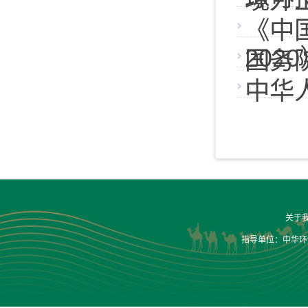
境外
《中
202
国务
中华
关于
指导单位：中华环