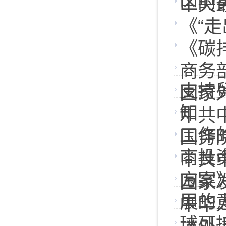
区的
中央
《“走
《碳
商务
支持
国家
知
中共
工作
国务
商投
中共
方案
国家
展的
中华
球可