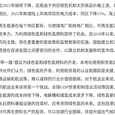
在
2021
年继续下降，这是由于供应链危机和大宗商品价格上涨，
相比，
2021
年新增陆上风电项目的电力成本，同比下降
15%
。海
再生能源在每个地区都有，与燃煤电厂和核电厂相比，可再生能
竞争力，为利用绿色氢和绿色氢燃料提供了机会。自
2018
年以来
究的主题。现在更重要的是政策和监管框架的实施，鼓励建立和
须放在促进各国之间更密切的合作，以建立机制发展新的氢市场
一带一路”倡议为绿色氢和绿色氢燃料的开发，本地化使用和贸易
作伙伴们认为，绿色氢的开发、利用和贸易的认证和跟踪是关键
路运输和航运等，难以减排的行业价值链脱碳。对于航运业来说
的航运业来说将是一个挑战。全球
GDP
贸易和制造业活动等因素
生能源的成本持续下降，电解槽和储氢成本逐步下降，绿色氢基
化石燃料基础设施的改造时，应考虑到绿色氢的未来。这包括港
对可再生燃料生产的投资，可以加速行业脱碳，并提升超出气候