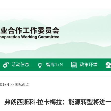
活动信息
智库1+N
政策环境
库1+N
国际观点
>>
弗朗西斯科·拉卡梅拉：能源转型将进