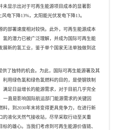
并未显示出对于可再生能源项目成本的显著影
上风电下降
13%
，太阳能光伏发电下降
13
。
源的部署速度相对较快。此外，可再生能源成本
，氢的潜力已被广泛理解，并成为国际可再生能
发展新的氢工业，鉴于单个国家无法单独做到这
。
提供了独特的机会。为此，国际可再生能源署及其
，利用绿色氢和绿色氢燃料的目的，是使钢铁制
，满足日益增长的能源需求，对于目前几乎完全
，一直是影响国际航运部门能源需求的关键因
燃料，到
2030
年末将变得更具竞争力，在进行新
口的液化天然气接收站，尽早采取行动至关重
目标的雄心。当我们考虑到可再生能源价值链、