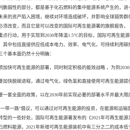
列脆弱性的部分，都是基于化石燃料的集中能源系统产生的，进
未来的资产陷入困境，继续对环境造成破坏，并影响全球弱势群
必须改变，而且它是可以改变的国际可再生能源署的旗舰报告，
重点行动，用于实现到
2030
年降温
1.5
°
C
的目标，国际可再生能源
。其中包括直接供应低成本电力、效率、电气化，可持续利用碳
三个基本面仍然十分明确：
须加快可再生能源的部署，同时制定积极的能效战略 ，为到
2030
要加快脱碳进程，通过电气化，绿色氢和直接使用可再生能源提
要一套全面的政策，以在
2030
年前实现必要的部署水平并最大限
“一带一路”倡议，可以通过对可再生能源的投资，在能源和运输
转型的一些好处，国际可再生能源署发布的《
2021
年可再生能源
石燃料能源，
2021
年新增可再生能源装机中有三分之二的成本低