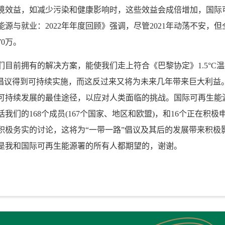
境效益，如减少污染和健康影响时，这些效益会成倍增加，国际
能源与就业：
2022
年年度回顾》强调，尽管
2021
年动荡不安，但
70
万。
们目前拥有的解决方案，能使我们走上符合《巴黎协定》
1.5
°
C
温
”倡议得到可持续实施，而这反过来又将为未来几年带来巨大利益
可持续发展的最佳途径，以应对人类面临的挑战。国际可再生能
括我们的
168
个成员
(167
个国家、地区和欧盟
)
，和
16
个正在积极
积极务实的讨论，这将为“一带一路”倡议及其后的发展带来积极
是我和国际可再生能源署的所有人都期望的，谢谢。