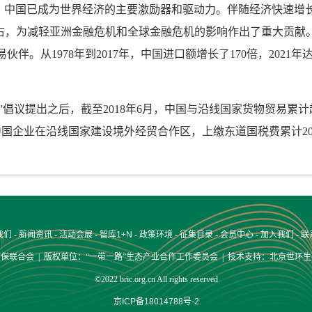
，中国已成为世界经济的主要激励器和驱动力。伴随经济快速增
左右，为减轻亚洲金融危机和全球金融危机的影响作出了重大贡献。
伙伴。从1978年到2017年，中国进口额增长了170倍，2021
路”倡议提出之后，截至2018年6月，中国与沿线国家货物贸易累
，中国企业在沿线国家建设境外经贸合作区，上缴东道国税费累计20
我们
-
新闻资讯
-
活动会展
-
智库1+N
-
政策环境
-
征集目录
-
会员中心
-
加入我们
-
联
保联合会 | 版权单位：“一带一路”生态产业合作工作委员会 | 技术支持：北京世环
©2022 bric.org.cn All rights reserved
京ICP备18014788号-2