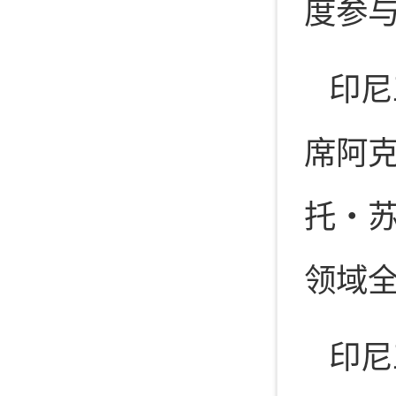
度参
印尼
席阿
托・
领域
印尼