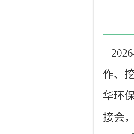
20
作、
华环
接会