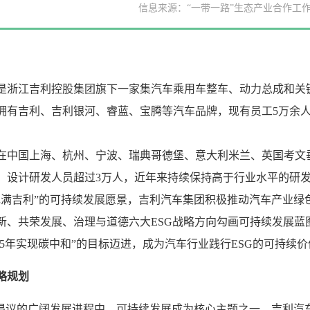
信息来源：“一带一路”生态产业合作工
是浙江吉利控股集团旗下一家集汽车乘用车整车、动力总成和关
拥有吉利、吉利银河、睿蓝、宝腾等汽车品牌，现有员工5万余人
在中国上海、杭州、宁波、瑞典哥德堡、意大利米兰、英国考文垂
，设计研发人员超过3万人，近年来持续保持高于行业水平的研发投
充满吉利”的可持续发展愿景，吉利汽车集团积极推动汽车产业绿
新、共荣发展、治理与道德六大ESG战略方向勾画可持续发展蓝图
045年实现碳中和”的目标迈进，成为汽车行业践行ESG的可持续
略规划
”倡议的广阔发展进程中，可持续发展成为核心主题之一，吉利汽