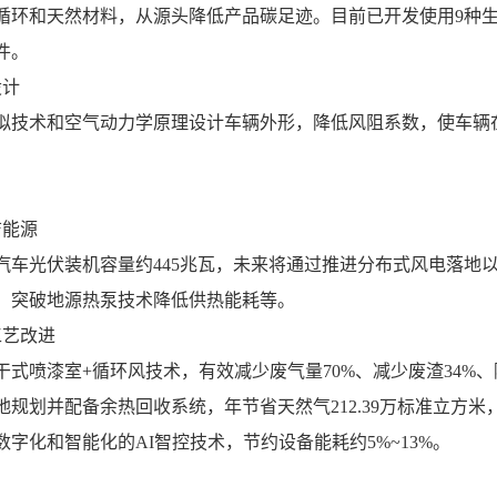
循环和天然材料，从源头降低产品碳足迹。目前已开发使用9种生
件。
设计
拟技术和空气动力学原理设计车辆外形，降低风阻系数，使车辆
洁能源
吉利汽车光伏装机容量约445兆瓦，未来将通过推进分布式风电落
、突破地源热泵技术降低供热能耗等。
工艺改进
干式喷漆室+循环风技术，有效减少废气量70%、减少废渣34%
地规划并配备余热回收系统，年节省天然气212.39万标准立方米，蒸
字化和智能化的AI智控技术，节约设备能耗约5%~13%。