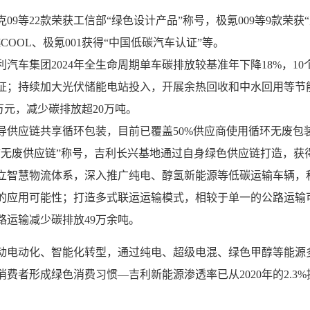
09等22款荣获工信部“绿色设计产品”称号，极氪009等9款荣获
COOL、极氪001获得“中国低碳汽车认证”等。
利汽车集团2024年全生命周期单车碳排放较基准年下降18%，1
证；持续加大光伏储能电站投入，开展余热回收和中水回用等节
.7万元，减少碳排放超20万吨。
导供应链共享循环包装，目前已覆盖50%供应商使用循环无废包
3年“无废供应链”称号，吉利长兴基地通过自身绿色供应链打造，获
立智慧物流体系，深入推广纯电、醇氢新能源等低碳运输车辆，
的应用可能性；打造多式联运运输模式，相较于单一的公路运输
路运输减少碳排放49万余吨。
动电动化、智能化转型，通过纯电、超级电混、绿色甲醇等能源
费者形成绿色消费习惯—吉利新能源渗透率已从2020年的2.3%提升