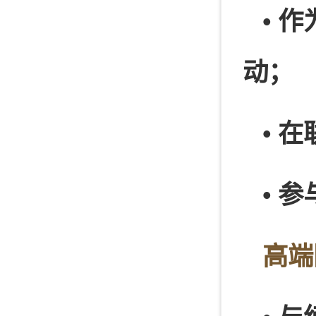
• 
动；
• 
• 
高端