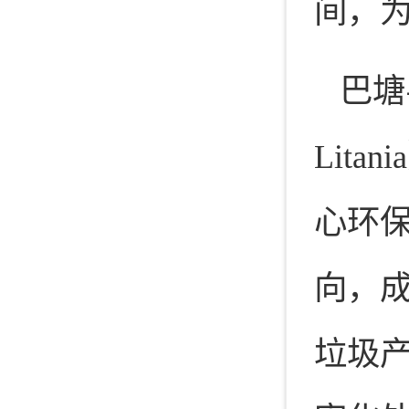
间，
巴塘
Lit
心环
向，
垃圾