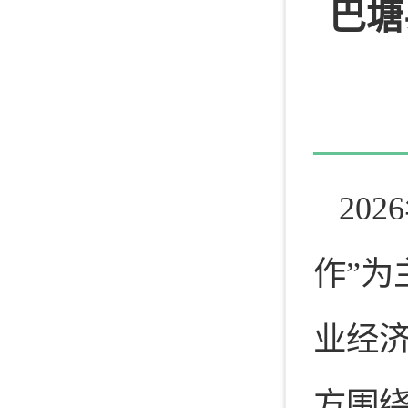
巴塘
20
作”
业经
方围